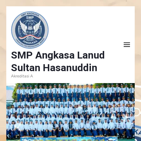
Skip
to
content
(Press
SMP Angkasa Lanud
Enter)
Sultan Hasanuddin
Akreditasi A