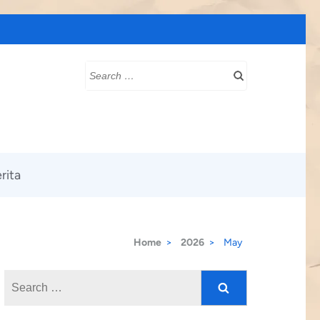
Search
for:
rita
Home
>
2026
>
May
Search
for: