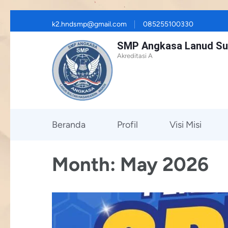
Skip
k2.hndsmp@gmail.com
085255100330
to
SMP Angkasa Lanud Su
content
Akreditasi A
(Press
Enter)
Beranda
Profil
Visi Misi
Month:
May 2026