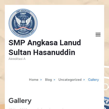
Skip
to
content
(Press
SMP Angkasa Lanud
Enter)
Sultan Hasanuddin
Akreditasi A
Home
>
Blog
>
Uncategorized
>
Gallery
Gallery