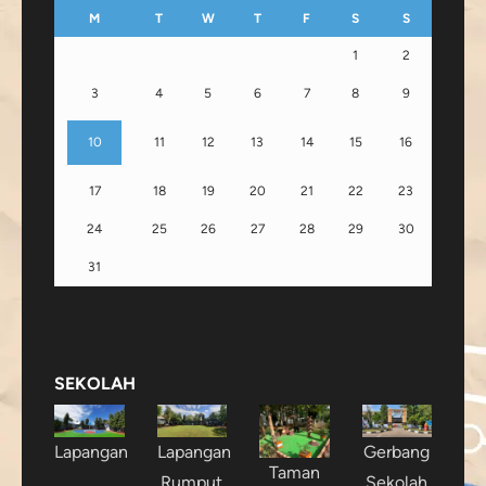
M
T
W
T
F
S
S
1
2
3
4
5
6
7
8
9
10
11
12
13
14
15
16
17
18
19
20
21
22
23
24
25
26
27
28
29
30
31
SEKOLAH
Lapangan
Lapangan
Gerbang
Taman
Rumput
Sekolah