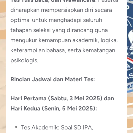
diharapkan mempersiapkan diri secara
optimal untuk menghadapi seluruh
tahapan seleksi yang dirancang guna
mengukur kemampuan akademik, logika,
keterampilan bahasa, serta kematangan
psikologis.
Rincian Jadwal dan Materi Tes:
Hari Pertama (Sabtu, 3 Mei 2025) dan
Hari Kedua (Senin, 5 Mei 2025):
Tes Akademik: Soal SD IPA,