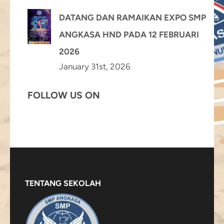
DATANG DAN RAMAIKAN EXPO SMP
ANGKASA HND PADA 12 FEBRUARI
2026
January 31st, 2026
FOLLOW US ON
TENTANG SEKOLAH