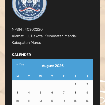
NPSN : 40300220
Alamat : Jl. Dakota, Kecamatan Mandai,
Kabupaten Maros
KALENDER
« May
August 2026
M
T
W
T
F
S
S
1
2
3
4
5
6
7
8
9
10
11
12
13
14
15
16