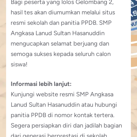
Bagi peserta yang lolos Gelombang 2,
hasil tes akan diumumkan melalui situs
resmi sekolah dan panitia PPDB. SMP
Angkasa Lanud Sultan Hasanuddin
mengucapkan selamat berjuang dan
semoga sukses kepada seluruh calon
siswa!
Informasi lebih lanjut:
Kunjungi website resmi SMP Angkasa
Lanud Sultan Hasanuddin atau hubungi
panitia PPDB di nomor kontak tertera.
Segera persiapkan diri dan jadilah bagian
dari generasi berprestasi di sekolah