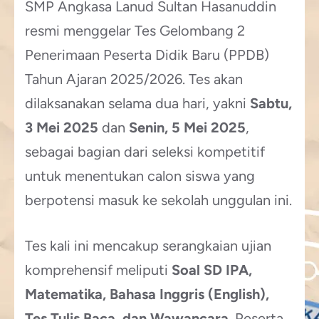
SMP Angkasa Lanud Sultan Hasanuddin
resmi menggelar Tes Gelombang 2
Penerimaan Peserta Didik Baru (PPDB)
Tahun Ajaran 2025/2026. Tes akan
dilaksanakan selama dua hari, yakni
Sabtu,
3 Mei 2025
dan
Senin, 5 Mei 2025
,
sebagai bagian dari seleksi kompetitif
untuk menentukan calon siswa yang
berpotensi masuk ke sekolah unggulan ini.
Tes kali ini mencakup serangkaian ujian
komprehensif meliputi
Soal SD IPA,
Matematika, Bahasa Inggris (English),
Tes Tulis Baca, dan Wawancara
. Peserta