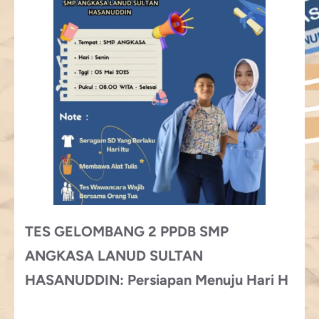
TES GELOMBANG 2 PPDB SMP
ANGKASA LANUD SULTAN
HASANUDDIN: Persiapan Menuju Hari H