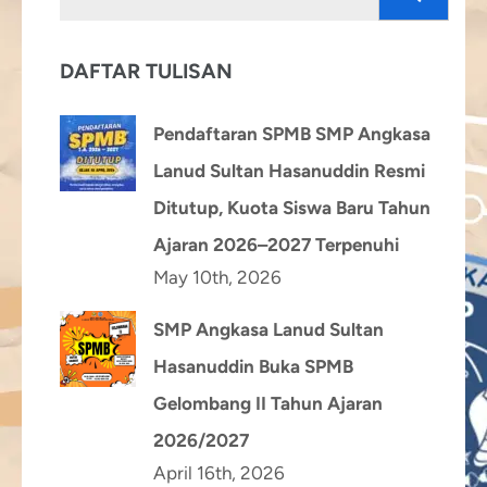
for:
DAFTAR TULISAN
Pendaftaran SPMB SMP Angkasa
Lanud Sultan Hasanuddin Resmi
Ditutup, Kuota Siswa Baru Tahun
Ajaran 2026–2027 Terpenuhi
May 10th, 2026
SMP Angkasa Lanud Sultan
Hasanuddin Buka SPMB
Gelombang II Tahun Ajaran
2026/2027
April 16th, 2026