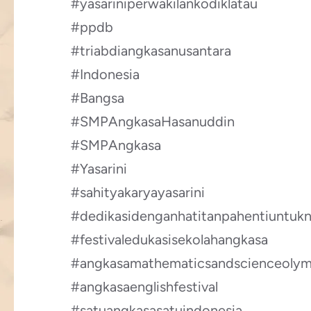
#yasariniperwakilankodiklatau
#ppdb
#triabdiangkasanusantara
#Indonesia
#Bangsa
#SMPAngkasaHasanuddin
#SMPAngkasa
#Yasarini
#sahityakaryayasarini
#dedikasidenganhatitanpahentiuntukn
#festivaledukasisekolahangkasa
#angkasamathematicsandscienceolym
#angkasaenglishfestival
#satuangkasasatuindonesia