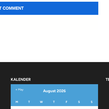
KALENDER
T
« May
August 2026
M
T
W
T
F
S
S