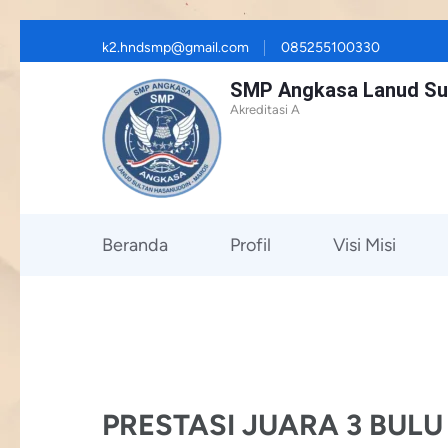
Skip
k2.hndsmp@gmail.com
085255100330
to
SMP Angkasa Lanud Su
content
Akreditasi A
(Press
Enter)
Beranda
Profil
Visi Misi
PRESTASI JUARA 3 BULU