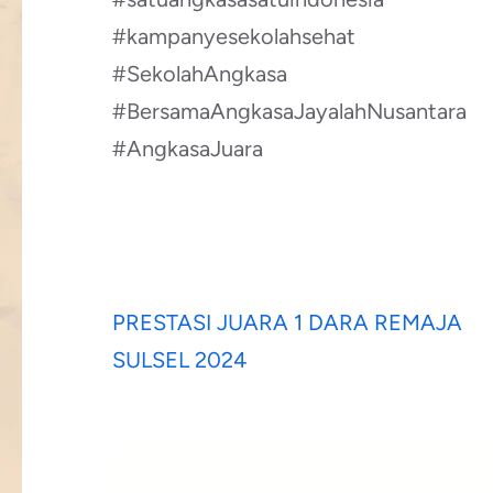
#kampanyesekolahsehat
#SekolahAngkasa
#BersamaAngkasaJayalahNusantara
#AngkasaJuara
Post
PRESTASI JUARA 1 DARA REMAJA
navigation
SULSEL 2024