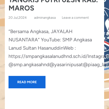
MAROS
20 Jul,2024
adminangkasa
Leave a comment
“Bersama Angkasa, JAYALAH
NUSANTARA” YouTube: SMP Angkasa
Lanud Sultan HasanuddinWeb :
https://smpangkasalanudhnd.sch.id/Instagram
@smp.angkasahnd@yasarinipusat@piaag_lanud
READ MORE