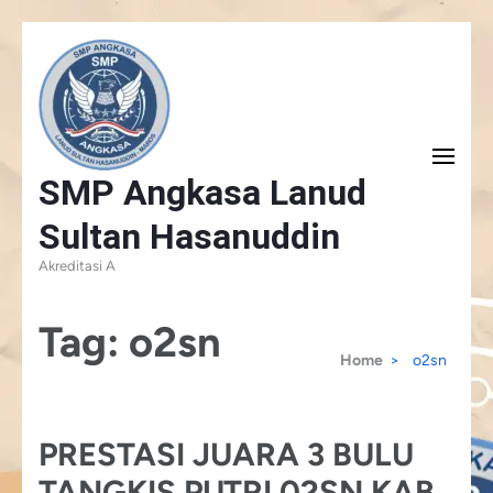
Skip
to
content
(Press
SMP Angkasa Lanud
Enter)
Sultan Hasanuddin
Akreditasi A
Tag:
o2sn
Home
>
o2sn
PRESTASI JUARA 3 BULU
TANGKIS PUTRI 02SN KAB.