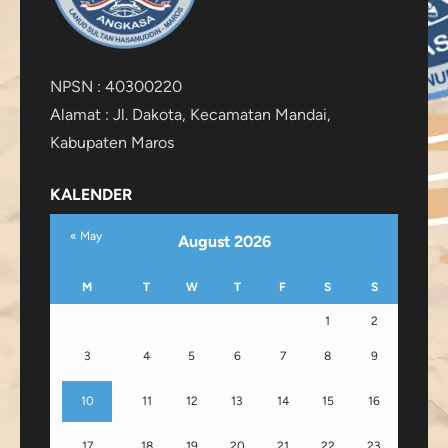
NPSN : 40300220
Alamat : Jl. Dakota, Kecamatan Mandai,
Kabupaten Maros
KALENDER
« May
August 2026
M
T
W
T
F
S
S
1
2
3
4
5
6
7
8
9
10
11
12
13
14
15
16
17
18
19
20
21
22
23