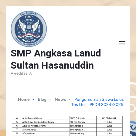
Skip
to
content
(Press
SMP Angkasa Lanud
Enter)
Sultan Hasanuddin
Akreditasi A
Home
>
Blog
>
News
>
Pengumuman Siswa Lulus
Tes Gel. I PPDB 2024-2025