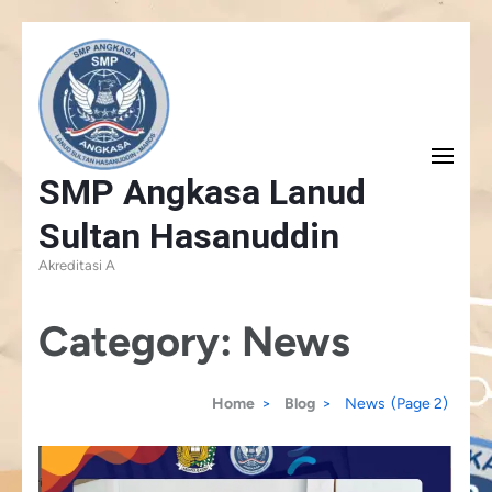
Skip
to
content
(Press
SMP Angkasa Lanud
Enter)
Sultan Hasanuddin
Akreditasi A
Category:
News
Home
>
Blog
>
News
(Page 2)