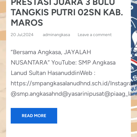
PRESTASI JUARA 3 BULU
TANGKIS PUTRI 02SN KAB.
MAROS
20 Jul,2024
adminangkasa
Leave a comment
“Bersama Angkasa, JAYALAH
NUSANTARA” YouTube: SMP Angkasa
Lanud Sultan HasanuddinWeb :
https://smpangkasalanudhnd.sch.id/Instagram
@smp.angkasahnd@yasarinipusat@piaag_lanud
READ MORE